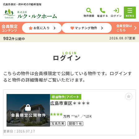
広島市東区・府中町の不動産情報
物件検索
電話する
ログイン
MENU
会員登録は
会員限定
お気に入り
マッチング物件
こちら
コンテンツ
982
2026.08.07更新
件公開中
LOGIN
ログイン
こちらの物件は会員様限定で公開している物件です。ログインす
ると物件の詳細情報がご覧いただけます。
収益物件/アパート
広島市東区＊＊＊＊
****
万円
**m²
*LDK
写真充実
間取り有
更新日：2026.07.17