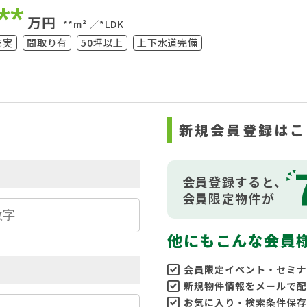
**
万円
**m²
*LDK
充実
間取り有
50坪以上
上下水道完備
ら
新規会員登録はこ
会員登録すると、
会員限定物件が
他にもこんな会員
会員限定イベント・セミナ
新規物件情報をメールで配
お気に入り・検索条件保存