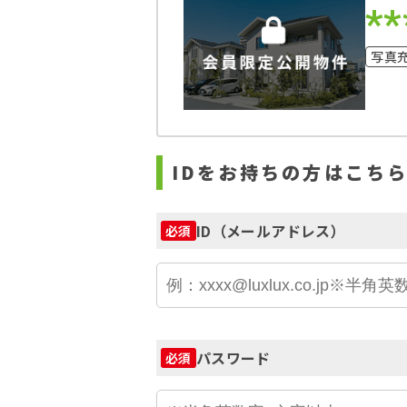
**
写真
IDをお持ちの方はこち
ID（メールアドレス）
必須
パスワード
必須