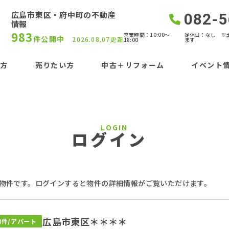
広島市東区・府中町の不動産
082-5
情報
983
営業時間：10:00〜
定休日：なし ※
件公開中
2026.08.07更新
18:00
ます
い方
売りたい方
中古＋リフォーム
イベント
LOGIN
ログイン
物件です。ログインすると物件の詳細情報がご覧いただけます。
広島市東区＊＊＊＊
物件/アパート