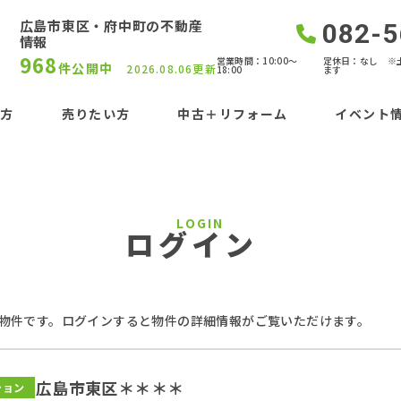
広島市東区・府中町の不動産
082-5
情報
968
営業時間：10:00〜
定休日：なし ※
件公開中
2026.08.06更新
18:00
ます
い方
売りたい方
中古＋リフォーム
イベント
LOGIN
ログイン
物件です。ログインすると物件の詳細情報がご覧いただけます。
広島市東区＊＊＊＊
ション