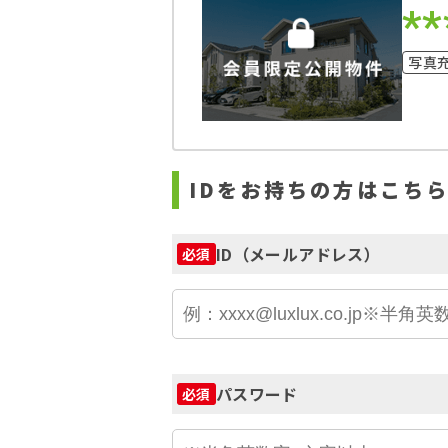
**
写真
IDをお持ちの方はこち
ID（メールアドレス）
必須
パスワード
必須