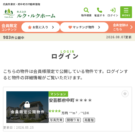
広島市東区・府中町の不動産情報
物件検索
電話する
ログイン
MENU
会員登録は
会員限定
お気に入り
マッチング物件
こちら
コンテンツ
983
2026.08.07更新
件公開中
LOGIN
ログイン
こちらの物件は会員様限定で公開している物件です。ログインす
ると物件の詳細情報がご覧いただけます。
マンション
安芸郡府中町＊＊＊＊
****
万円
**m²
*LDK
写真充実
間取り有
高層階
更新日：2026.05.25