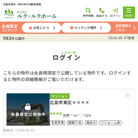
広島市東区・府中町の不動産情報
物件検索
電話する
ログイン
MENU
会員登録は
会員限定
お気に入り
マッチング物件
こちら
コンテンツ
982
2026.08.07更新
件公開中
LOGIN
ログイン
こちらの物件は会員様限定で公開している物件です。ログインす
ると物件の詳細情報がご覧いただけます。
マンション
広島市東区＊＊＊＊
****
万円
**m²
*LDK
写真充実
間取り有
南向き
リフォーム済
ペット可
更新日：2026.03.03