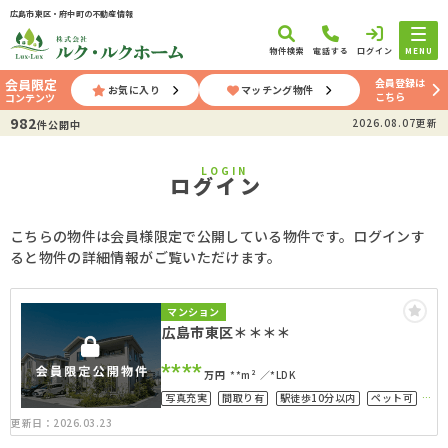
広島市東区・府中町の不動産情報
物件検索
電話する
ログイン
MENU
会員登録は
会員限定
お気に入り
マッチング物件
こちら
コンテンツ
982
2026.08.07更新
件公開中
LOGIN
ログイン
こちらの物件は会員様限定で公開している物件です。ログインす
ると物件の詳細情報がご覧いただけます。
マンション
広島市東区＊＊＊＊
****
万円
**m²
*LDK
写真充実
間取り有
駅徒歩10分以内
ペット可
4LDK以上
高層階
角部屋
更新日：2026.03.23