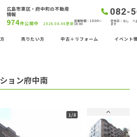
広島市東区・府中町の不動産
082-5
情報
974
営業時間：10:00〜
定休日：なし ※
件公開中
2026.08.06更新
18:00
ます
い方
売りたい方
中古＋リフォーム
イベント
ション府中南
1
/8