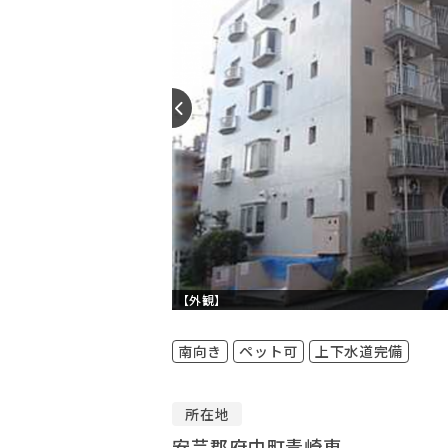
【外観】
南向き
ペット可
上下水道完備
所在地
安芸郡府中町青崎東