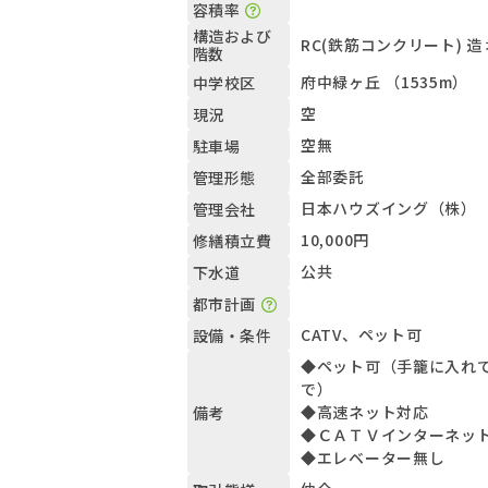
容積率
構造および
RC(鉄筋コンクリート) 造
階数
府中緑ヶ丘 （1535m）
中学校区
空
現況
空無
駐車場
全部委託
管理形態
日本ハウズイング（株）
管理会社
10,000円
修繕積立費
公共
下水道
都市計画
CATV、ペット可
設備・条件
◆ペット可（手籠に入れて
で）
◆高速ネット対応
備考
◆ＣＡＴＶインターネッ
◆エレベーター無し