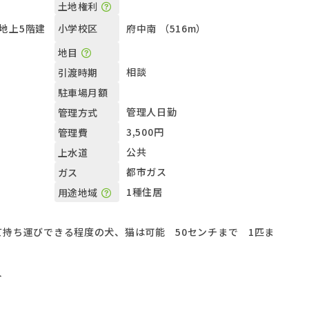
土地権利
 地上5階建
府中南 （516m）
小学校区
地目
相談
引渡時期
駐車場月額
管理人日勤
管理方式
3,500円
管理費
公共
上水道
都市ガス
ガス
1種住居
用途地域
持ち運びできる程度の犬、猫は可能 50センチまで 1匹ま
ト