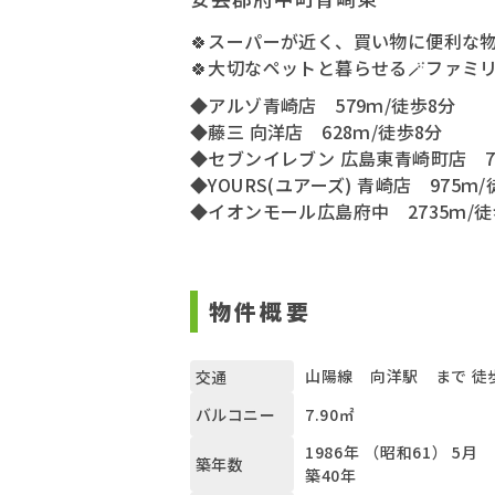
🍀スーパーが近く、買い物に便利な物
🍀大切なペットと暮らせる🪄ファミ
◆アルゾ青崎店 579ｍ/徒歩8分
◆藤三 向洋店 628ｍ/徒歩8分
◆セブンイレブン 広島東青崎町店 71
◆YOURS(ユアーズ) 青崎店 975ｍ/
◆イオンモール広島府中 2735ｍ/徒
物件概要
山陽線 向洋駅 まで 徒
交通
7.90㎡
バルコニー
1986年 （昭和61） 5月
築年数
築40年