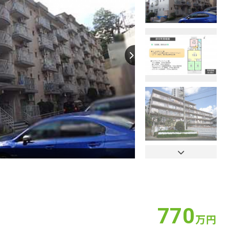
【間取り】
770
万円