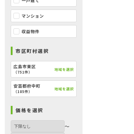
一戸建て
マンション
収益物件
市区町村選択
広島市東区
地域を選択
（
751件
）
安芸郡府中町
地域を選択
【外観】
（
185件
）
価格を選択
〜