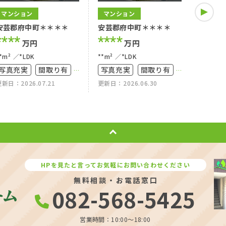
マンション
マンション
マンシ
安芸郡府中町＊＊＊＊
安芸郡府中町＊＊＊＊
安芸郡
****
****
****
万円
万円
*m²
*LDK
**m²
*LDK
**m²
写真充実
間取り有
写真充実
間取り有
写真充
新日：2026.07.21
更新日：2026.06.30
更新日：20
築10年以内
ペット可
高層階
ペット
駅徒歩10分以内
ペット可
上下水道完備
HPを見たと言ってお気軽にお問い合わせください
無料相談・お電話窓口
082-568-5425
営業時間：10:00〜18:00