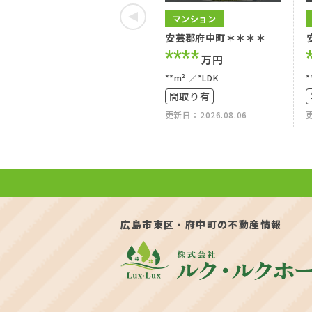
マンション
安芸郡府中町＊＊＊＊
****
万円
**m²
*LDK
*
間取り有
更新日：2026.08.06
更
広島市東区・府中町の不動産情報