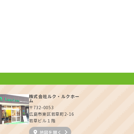
ョン
マンション
府中町＊＊＊＊
安芸郡府中町＊＊＊＊
****
万円
万円
*LDK
**m²
*LDK
実
間取り有
写真充実
間取り有
26.06.22
更新日：2026.05.25
可
駅徒歩10分以内
4LDK以上
高層階
上下水道完備
株式会社ルク・ルクホー
ム
〒732-0053
広島市東区若草町2-16
若草ビル１階
地図を開く