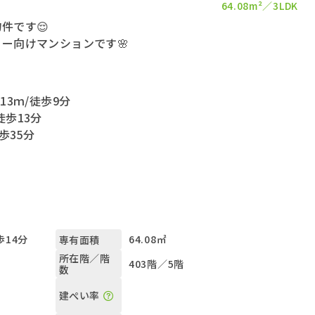
64.08m²
3LDK
件です😌
リー向けマンションです🌸
3ｍ/徒歩9分
徒歩13分
歩35分
歩14分
64.08㎡
専有面積
所在階／階
403階／5階
数
建ぺい率