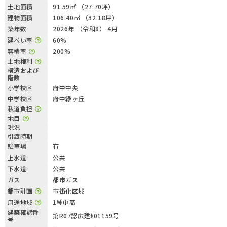
土地面積
91.59㎡ （27.70坪）
建物面積
106.40㎡ （32.18坪）
築年数
2026年 （令和8） 4月
建ぺい率
60%
容積率
200%
土地権利
構造および
階数
小学校区
府中中央
中学校区
府中緑ヶ丘
私道負担
地目
現況
引渡時期
駐車場
有
上水道
公共
下水道
公共
ガス
都市ガス
都市計画
市街化区域
用途地域
1種中高
建築確認番
第R07認広建ｾ01159号
号