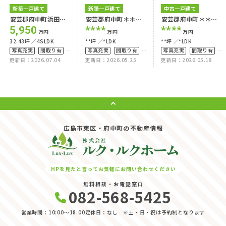
新築一戸建て
新築一戸建て
中古一戸建て
安芸郡府中町浜田本
安芸郡府中町＊＊＊
安芸郡府中町＊＊＊
町2号棟
＊
＊
5,950
****
****
万円
万円
万円
32.43坪
4SLDK
**坪
*LDK
**坪
*LDK
写真充実
間取り有
写真充実
間取り有
写真充実
間取り有
更新日：2026.07.04
更新日：2026.05.25
更新日：2026.05.18
築10年以内
築10年以内
駐車場2台可
4LDK以上
駐車場１台無料
駐車場１台無料
上下水道完備
広島市東区・府中町の不動産情報
HPを見たと言ってお気軽にお問い合わせください
無料相談・お電話窓口
082-568-5425
営業時間：10:00〜18:00
定休日：なし ※土・日・祝は予約制となります