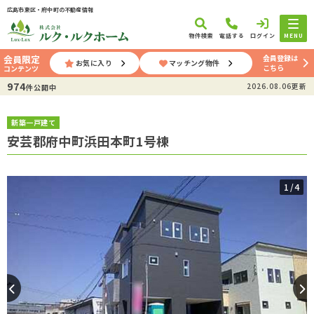
広島市東区・府中町の不動産情報
物件検索
電話する
ログイン
MENU
会員登録は
会員限定
お気に入り
マッチング物件
こちら
コンテンツ
974
2026.08.06更新
件公開中
新築一戸建て
安芸郡府中町浜田本町1号棟
1
/4