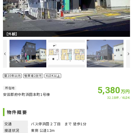
【外観】
築10年以内
駐車場2台可
4LDK以上
5,380
所在地
万円
安芸郡府中町浜田本町1号棟
32.18坪
4LDK
物件概要
交通
バス停浜田２丁目 まで 徒歩1分
接道状況
東側 公道12m