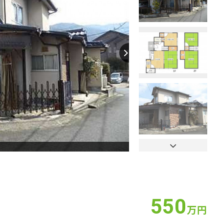
【間取り】
550
万円