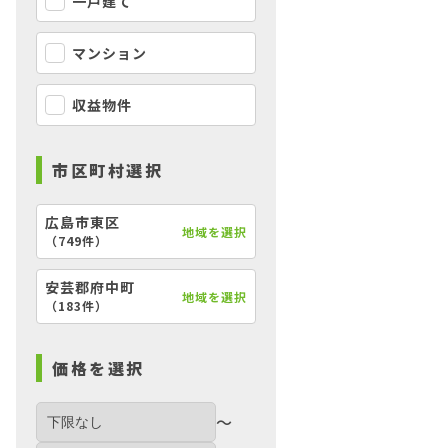
一戸建て
マンション
収益物件
市区町村選択
広島市東区
地域を選択
（
749件
）
安芸郡府中町
地域を選択
【外観】
（
183件
）
価格を選択
〜