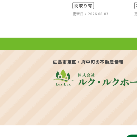
間取り有
更新日：2026.08.03
更
駐車場2台可
50坪以上
4LDK以上
広島市東区・府中町の不動産情報