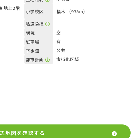
 地上2階
福木 （975m）
小学校区
私道負担
空
現況
有
駐車場
公共
下水道
市街化区域
都市計画
辺地図を確認する