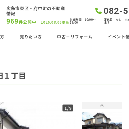
広島市東区・府中町の不動産
082-5
情報
969
営業時間：10:00〜
定休日：なし ※
件公開中
2026.08.06更新
18:00
ます
い方
売りたい方
中古＋リフォーム
イベント
田１丁目
1
/9