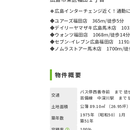
🍀広島インターチェンジ近く！通勤に
◆ユアーズ福田店 365ｍ/徒歩5分
◆デイリーヤマザキ広島馬木店 1031
◆ウォンツ福田店 1068ｍ/徒歩14分
◆セブン-イレブン広島福田店 1191
◆ノムラストアー馬木店 1700ｍ/徒
物件概要
バス停西善寺前 まで 徒
交通
芸備線 中深川駅 まで 
公簿 89.10㎡ （26.95坪
土地面積
1975年 （昭和50） 1月
築年数
築51年
100%
容積率