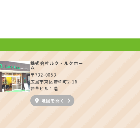
実
間取り有
写真充実
間取り有
26.04.27
更新日：2026.03.18
年以内
築10年以内
50坪以上
オール電化住宅
株式会社ルク・ルクホー
ム
〒732-0053
広島市東区若草町2-16
若草ビル１階
地図を開く