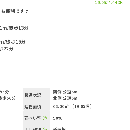
19.05坪
4DK
も便利です🌷
ｍ/徒歩13分
ｍ/徒歩15分
歩22分
歩3分
西側 公道6m
接道状況
徒歩56分
北側 公道6m
）
63.00㎡ （19.05坪）
建物面積
50%
建ぺい率
所有権
土地権利