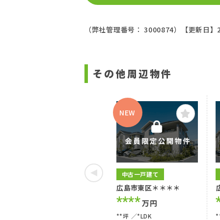
（弊社管理番号： 3000874）
【更新日】2
その他周辺物件
NEW
中古一戸建て
広島市東区＊＊＊＊
****
万円
**坪
*LDK
*