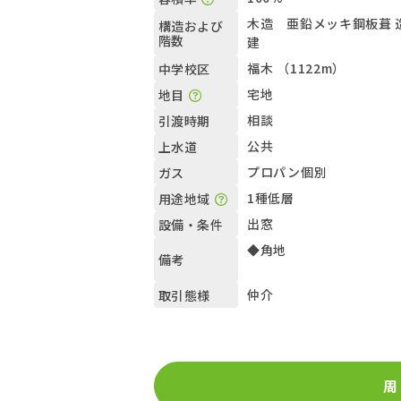
木造 亜鉛メッキ鋼板葺 造
構造および
階数
建
福木 （1122m）
中学校区
宅地
地目
相談
引渡時期
公共
上水道
プロパン個別
ガス
1種低層
用途地域
出窓
設備・条件
◆角地
備考
仲介
取引態様
周