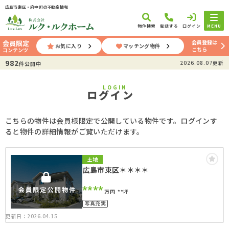
広島市東区・府中町の不動産情報
物件検索
電話する
ログイン
MENU
会員登録は
会員限定
お気に入り
マッチング物件
こちら
コンテンツ
982
2026.08.07更新
件公開中
LOGIN
ログイン
こちらの物件は会員様限定で公開している物件です。ログインす
ると物件の詳細情報がご覧いただけます。
土地
広島市東区＊＊＊＊
****
万円
**坪
写真充実
更新日：2026.04.15