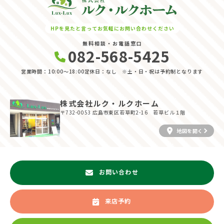
削除、利用停止の依頼を所定の窓口でお受けして、誠意をもって対応い
たします。
具体的には、以下の内容に従ってお客さま情報の取り扱いをいたしま
HPを見たと言ってお気軽にお問い合わせください
す。
無料相談・お電話窓口
082-568-5425
３．お客様の情報の利用目的
当社は、不動産についてのサービスをお客さまにご利用いただくにあた
営業時間：10:00〜18:00
定休日：なし ※土・日・祝は予約制となります
り、各種の申込みの受付、訪問、提案、見積、各種の工事やサービス提
供等の機会に、当社が直接あるいは協力会社又は業務委託先等を通じ
て、お客さまの個人情報（お客さまの電子メールアドレス、氏名、住
株式会社ルク・ルクホーム
所、電話番号等）を取得いたしますが、これらの個人情報は下記の目的
〒732-0053
広島市東区若草町2-16 若草ビル１階
に利用させていただきます。
(1) 不動産についてのサービスの提供
地図を開く
(2) 不動産についてのサービスのアフターサービスの提供
(3) 不動産についてのサービスのお知らせ・ＰＲ、調査・データ集積、
研究開発
(4) ウェブサイトシステム管理会社（以下「サイト管理会社」といいま
お問い合わせ
す。）への提供。
(5) その他上記(1)から(4)に附随する業務の実施
なお、当社は、サイト管理会社が提供するサービス改善に必要な範囲
来店予約
で、お客様の個人データをサイト管理会社に提供します。
このように提供された個人データにつきましては、サイト管理会社にお