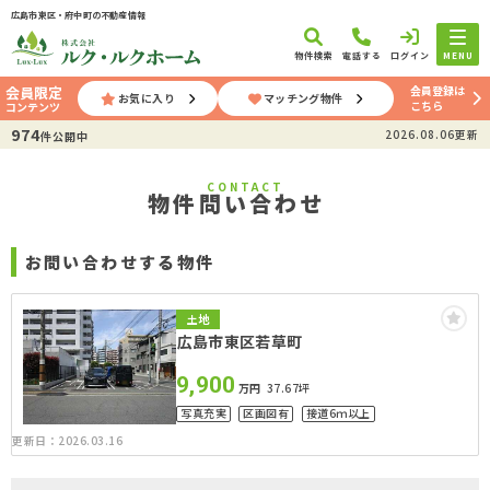
広島市東区・府中町の不動産情報
物件検索
電話する
ログイン
MENU
会員登録は
会員限定
お気に入り
マッチング物件
こちら
コンテンツ
974
2026.08.06更新
件公開中
CONTACT
物件問い合わせ
お問い合わせする物件
土地
広島市東区若草町
9,900
万円
37.67坪
写真充実
区画図有
接道6ｍ以上
更新日：2026.03.16