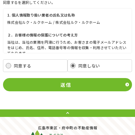
同意するを選択してください。
1. 個人情報取り扱い業者の氏名又は名称
株式会社ルク・ルクホーム / 株式会社ルク・ルクホーム
２．お客様の情報の保護についての考え方
当社は、当社の業務を円滑に行うため、お客さまの電子メールアドレス
をはじめ、氏名、住所、電話番号等の情報を収集・利用させていただい
ております。
当社は、これらのお客さまの個人情報（以下「お客さま情報」といいま
す。）の適正な保護を重大な責務と認識し、この責務を果たすために、
同意する
同意しない
次の方針の下でお客さま情報を取り扱います。
(1) お客さま情報に適用される個人情報の保護に関する法律その他の関
係法令を遵守し、適切に取り扱います。また、適宜取扱いの改善に努め
送信
ます。
(2) お客さま情報の取扱いに関する規程を明確にし、従業者に周知徹底
します。また、取引先等に対しても適切にお客さま情報を取り扱うよう
に要請します。
(3) お客さま情報の収集に際しては、利用目的を特定して通知または公
表し、その利用目的にしたがってお客さま情報を取り扱います。
(4) お客さま情報の漏洩、紛失、改ざん等を防止するために必要な 対策
を講じて適切な管理を行います。
広島市東区・府中町の不動産情報
(5) 保有するお客さま情報について、お客さま本人からの開示、訂正、